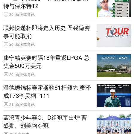
特与保尔特T2
20
新浪体育讯
联邦快递杯即将走入历史 圣裘德赛
事可能取消
20
新浪体育讯
康宁精英赛时隔18年重返LPGA 总
奖金500万美元
20
新浪体育讯
温德姆锦标赛霍斯勒61杆领先 窦泽
成T73李昊桐T111
21
新浪体育讯
蓝湾青少年赛C、D组冠军出炉 曹
盛勋、刘美均夺冠