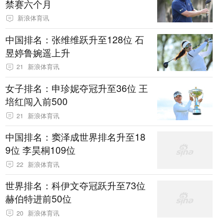
禁赛六个月
新浪体育讯
中国排名：张维维跃升至128位 石
昱婷鲁婉遥上升
21
新浪体育讯
女子排名：申珍妮夺冠升至36位 王
培红闯入前500
21
新浪体育讯
中国排名：窦泽成世界排名升至18
9位 李昊桐109位
22
新浪体育讯
世界排名：科伊文夺冠跃升至73位
赫伯特进前50位
20
新浪体育讯