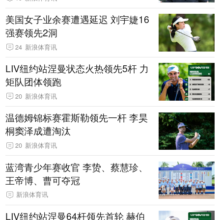
美国女子业余赛遭遇延迟 刘宇婕16
强赛领先2洞
24
新浪体育讯
LIV纽约站涅曼状态火热领先5杆 力
矩队团体领跑
20
新浪体育讯
温德姆锦标赛霍斯勒领先一杆 李昊
桐窦泽成遭淘汰
20
新浪体育讯
蓝湾青少年赛收官 李贽、蔡慧珍、
王帝博、曹可夺冠
新浪体育讯
LIV纽约站涅曼64杆领先首轮 赫伯