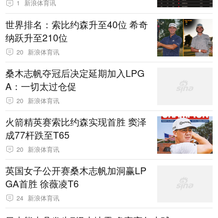
1
新浪体育讯
世界排名：索比约森升至40位 希奇
纳跃升至210位
20
新浪体育讯
桑木志帆夺冠后决定延期加入LPG
A：一切太过仓促
20
新浪体育讯
火箭精英赛索比约森实现首胜 窦泽
成77杆跌至T65
20
新浪体育讯
英国女子公开赛桑木志帆加洞赢LP
GA首胜 徐薇凌T6
24
新浪体育讯