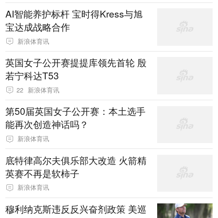
AI智能养护标杆 宝时得Kress与旭
宝达成战略合作
新浪体育讯
英国女子公开赛提提库领先首轮 殷
若宁科达T53
22
新浪体育讯
第50届英国女子公开赛：本土选手
能再次创造神话吗？
新浪体育讯
底特律高尔夫俱乐部大改造 火箭精
英赛不再是软柿子
新浪体育讯
穆利纳克斯违反反兴奋剂政策 美巡